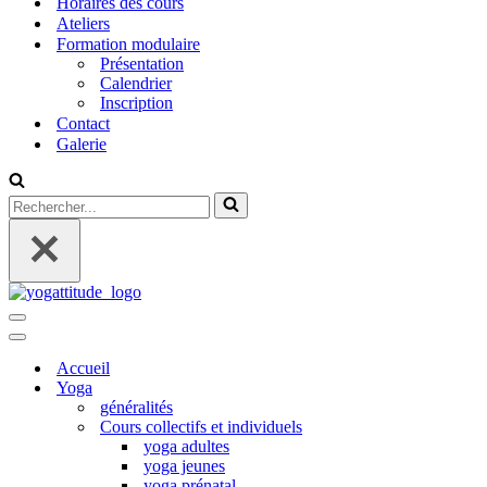
Horaires des cours
Ateliers
Formation modulaire
Présentation
Calendrier
Inscription
Contact
Galerie
Rechercher...
Menu
de
Menu
navigation
de
Accueil
navigation
Yoga
généralités
Cours collectifs et individuels
yoga adultes
yoga jeunes
yoga prénatal