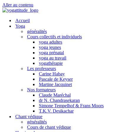
Aller au contenu
Accueil
Yoga
généralités
Cours collectifs et individuels
yoga adultes
yoga jeunes
yoga prénatal
yoga au travail
yogathérapie
Les professeurs
Carine Habay
Pascale de Keyser
Martine Jacquinet
Nos formateurs
Claude Maréchal
dr N. Chandrasekaran
Simone Tempelhof & Frans Moors
T.K.V. Desikachar
Chant védique
généralités
Cours de chant védique