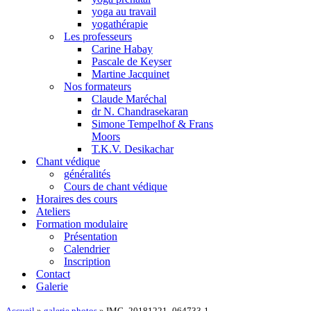
yoga au travail
yogathérapie
Les professeurs
Carine Habay
Pascale de Keyser
Martine Jacquinet
Nos formateurs
Claude Maréchal
dr N. Chandrasekaran
Simone Tempelhof & Frans
Moors
T.K.V. Desikachar
Chant védique
généralités
Cours de chant védique
Horaires des cours
Ateliers
Formation modulaire
Présentation
Calendrier
Inscription
Contact
Galerie
Accueil
»
galerie photos
»
IMG_20181221_064733-1