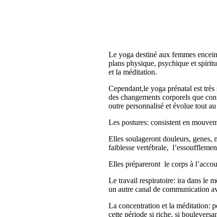
Le yoga destiné aux femmes enceintes
plans physique, psychique et spirituel
et la méditation.
Cependant,le yoga prénatal est très
des changements corporels que connai
outre personnalisé et évolue tout au
Les postures: consistent en mouveme
Elles soulageront douleurs, genes, ma
faiblesse vertébrale, l’essoufflement
Elles prépareront le corps à l’acc
Le travail respiratoire: ira dans le
un autre canal de communication av
La concentration et la méditation: 
cette période si riche, si bouleversa