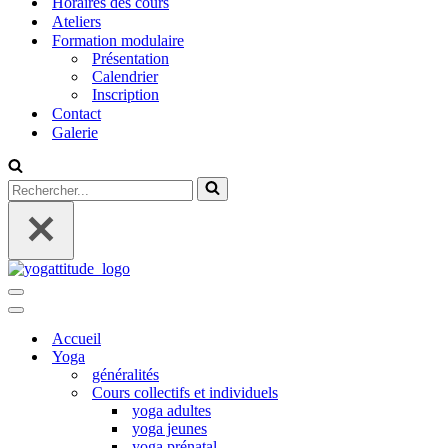
Horaires des cours
Ateliers
Formation modulaire
Présentation
Calendrier
Inscription
Contact
Galerie
Rechercher...
Menu
de
Menu
navigation
de
Accueil
navigation
Yoga
généralités
Cours collectifs et individuels
yoga adultes
yoga jeunes
yoga prénatal