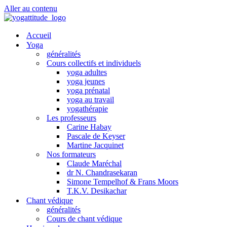
Aller au contenu
Accueil
Yoga
généralités
Cours collectifs et individuels
yoga adultes
yoga jeunes
yoga prénatal
yoga au travail
yogathérapie
Les professeurs
Carine Habay
Pascale de Keyser
Martine Jacquinet
Nos formateurs
Claude Maréchal
dr N. Chandrasekaran
Simone Tempelhof & Frans Moors
T.K.V. Desikachar
Chant védique
généralités
Cours de chant védique