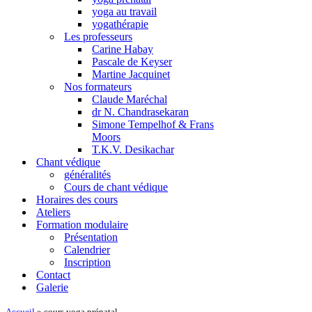
yoga au travail
yogathérapie
Les professeurs
Carine Habay
Pascale de Keyser
Martine Jacquinet
Nos formateurs
Claude Maréchal
dr N. Chandrasekaran
Simone Tempelhof & Frans
Moors
T.K.V. Desikachar
Chant védique
généralités
Cours de chant védique
Horaires des cours
Ateliers
Formation modulaire
Présentation
Calendrier
Inscription
Contact
Galerie
Accueil
»
cours yoga prénatal