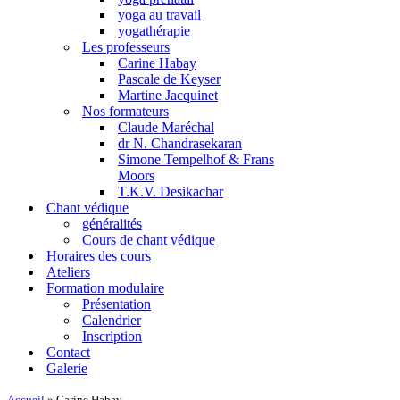
yoga au travail
yogathérapie
Les professeurs
Carine Habay
Pascale de Keyser
Martine Jacquinet
Nos formateurs
Claude Maréchal
dr N. Chandrasekaran
Simone Tempelhof & Frans
Moors
T.K.V. Desikachar
Chant védique
généralités
Cours de chant védique
Horaires des cours
Ateliers
Formation modulaire
Présentation
Calendrier
Inscription
Contact
Galerie
Accueil
»
Carine Habay