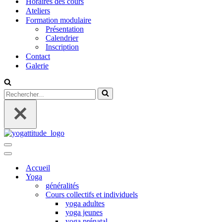
Horaires des cours
Ateliers
Formation modulaire
Présentation
Calendrier
Inscription
Contact
Galerie
Rechercher...
Menu
de
Menu
navigation
de
Accueil
navigation
Yoga
généralités
Cours collectifs et individuels
yoga adultes
yoga jeunes
yoga prénatal