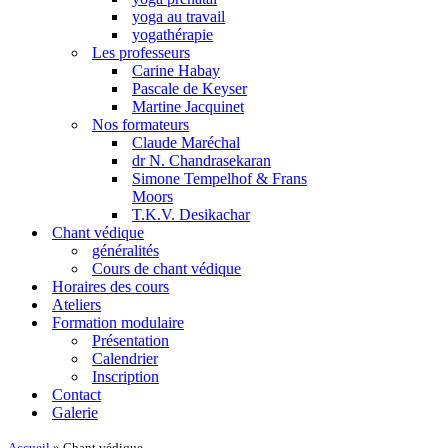
yoga au travail
yogathérapie
Les professeurs
Carine Habay
Pascale de Keyser
Martine Jacquinet
Nos formateurs
Claude Maréchal
dr N. Chandrasekaran
Simone Tempelhof & Frans
Moors
T.K.V. Desikachar
Chant védique
généralités
Cours de chant védique
Horaires des cours
Ateliers
Formation modulaire
Présentation
Calendrier
Inscription
Contact
Galerie
Accueil
»
Chant védique