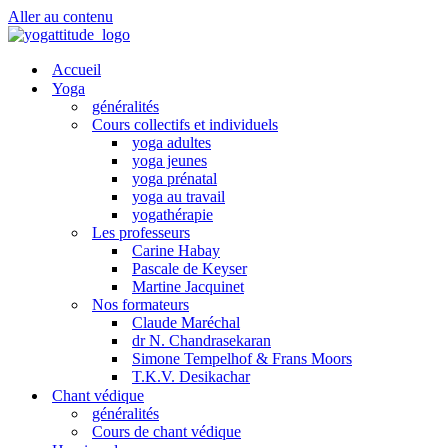
Aller au contenu
Accueil
Yoga
généralités
Cours collectifs et individuels
yoga adultes
yoga jeunes
yoga prénatal
yoga au travail
yogathérapie
Les professeurs
Carine Habay
Pascale de Keyser
Martine Jacquinet
Nos formateurs
Claude Maréchal
dr N. Chandrasekaran
Simone Tempelhof & Frans Moors
T.K.V. Desikachar
Chant védique
généralités
Cours de chant védique