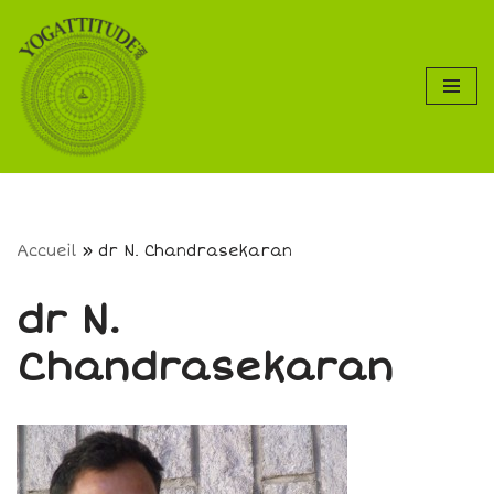
Aller
au
contenu
Accueil
»
dr N. Chandrasekaran
dr N.
Chandrasekaran