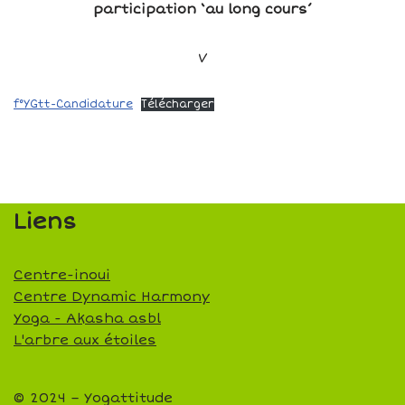
participation ‘au long cours’
V
f°YGtt-Candidature
Télécharger
Liens
Centre-inoui
Centre Dynamic Harmony
Yoga - Akasha asbl
L'arbre aux étoiles
© 2024 – Yogattitude