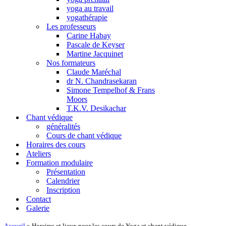
yoga au travail
yogathérapie
Les professeurs
Carine Habay
Pascale de Keyser
Martine Jacquinet
Nos formateurs
Claude Maréchal
dr N. Chandrasekaran
Simone Tempelhof & Frans
Moors
T.K.V. Desikachar
Chant védique
généralités
Cours de chant védique
Horaires des cours
Ateliers
Formation modulaire
Présentation
Calendrier
Inscription
Contact
Galerie
Accueil
»
Horaires et lieux pour les cours de Yoga et chant védique