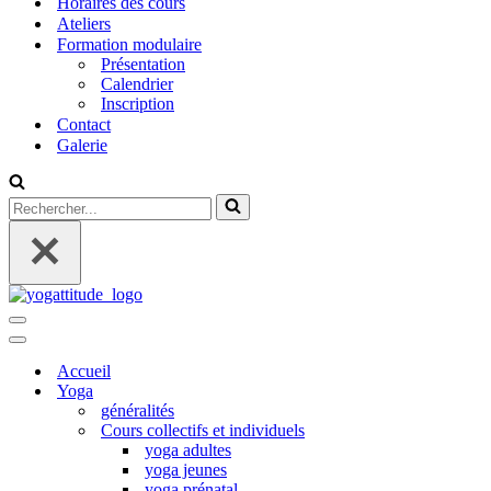
Horaires des cours
Ateliers
Formation modulaire
Présentation
Calendrier
Inscription
Contact
Galerie
Rechercher...
Menu
de
Menu
navigation
de
Accueil
navigation
Yoga
généralités
Cours collectifs et individuels
yoga adultes
yoga jeunes
yoga prénatal