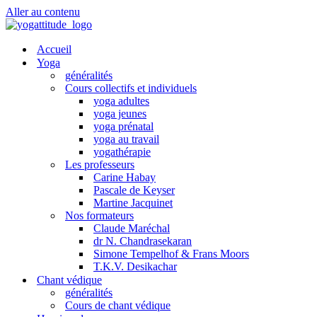
Aller au contenu
Accueil
Yoga
généralités
Cours collectifs et individuels
yoga adultes
yoga jeunes
yoga prénatal
yoga au travail
yogathérapie
Les professeurs
Carine Habay
Pascale de Keyser
Martine Jacquinet
Nos formateurs
Claude Maréchal
dr N. Chandrasekaran
Simone Tempelhof & Frans Moors
T.K.V. Desikachar
Chant védique
généralités
Cours de chant védique