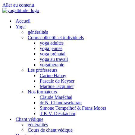
Aller au contenu
Accueil
Yoga
généralités
Cours collectifs et individuels
yoga adultes
yoga jeunes
yoga prénatal
yoga au travail
yogathérapie
Les professeurs
Carine Habay
Pascale de Keyser
Martine Jacquinet
Nos formateurs
Claude Maréchal
dr N. Chandrasekaran
Simone Tempelhof & Frans Moors
T.K.V. Desikachar
Chant védique
généralités
Cours de chant védique