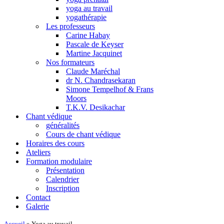
yoga au travail
yogathérapie
Les professeurs
Carine Habay
Pascale de Keyser
Martine Jacquinet
Nos formateurs
Claude Maréchal
dr N. Chandrasekaran
Simone Tempelhof & Frans
Moors
T.K.V. Desikachar
Chant védique
généralités
Cours de chant védique
Horaires des cours
Ateliers
Formation modulaire
Présentation
Calendrier
Inscription
Contact
Galerie
Accueil
»
Yoga au travail