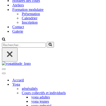
Horaires des cours
Ateliers
Formation modulaire
Présentation
Calendrier
Inscription
Contact
Galerie
Rechercher...
Menu
de
Menu
navigation
de
Accueil
navigation
Yoga
généralités
Cours collectifs et individuels
yoga adultes
yoga jeunes
yoga prénatal