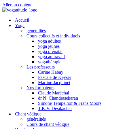
Aller au contenu
Accueil
Yoga
généralités
Cours collectifs et individuels
yoga adultes
yoga jeunes
yoga prénatal
yoga au travail
yogathérapie
Les professeurs
Carine Habay
Pascale de Keyser
Martine Jacquinet
Nos formateurs
Claude Maréchal
dr N. Chandrasekaran
Simone Tempelhof & Frans Moors
T.K.V. Desikachar
Chant védique
généralités
Cours de chant védique