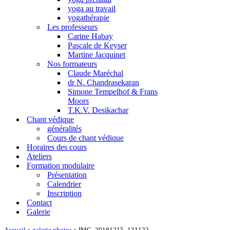
yoga au travail
yogathérapie
Les professeurs
Carine Habay
Pascale de Keyser
Martine Jacquinet
Nos formateurs
Claude Maréchal
dr N. Chandrasekaran
Simone Tempelhof & Frans
Moors
T.K.V. Desikachar
Chant védique
généralités
Cours de chant védique
Horaires des cours
Ateliers
Formation modulaire
Présentation
Calendrier
Inscription
Contact
Galerie
Accueil
»
galerie photos
»
IMG_20181215_131122