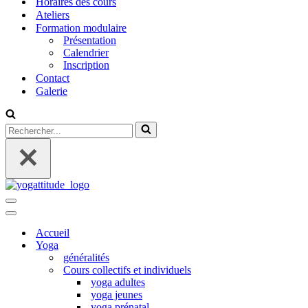
Horaires des cours
Ateliers
Formation modulaire
Présentation
Calendrier
Inscription
Contact
Galerie
Rechercher...
Menu
de
Menu
navigation
de
Accueil
navigation
Yoga
généralités
Cours collectifs et individuels
yoga adultes
yoga jeunes
yoga prénatal