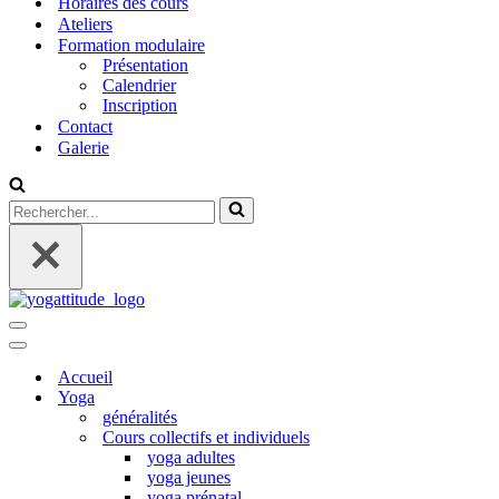
Horaires des cours
Ateliers
Formation modulaire
Présentation
Calendrier
Inscription
Contact
Galerie
Rechercher...
Menu
de
Menu
navigation
de
Accueil
navigation
Yoga
généralités
Cours collectifs et individuels
yoga adultes
yoga jeunes
yoga prénatal