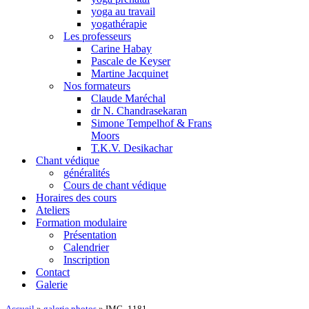
yoga au travail
yogathérapie
Les professeurs
Carine Habay
Pascale de Keyser
Martine Jacquinet
Nos formateurs
Claude Maréchal
dr N. Chandrasekaran
Simone Tempelhof & Frans
Moors
T.K.V. Desikachar
Chant védique
généralités
Cours de chant védique
Horaires des cours
Ateliers
Formation modulaire
Présentation
Calendrier
Inscription
Contact
Galerie
Accueil
»
galerie photos
»
IMG_1181