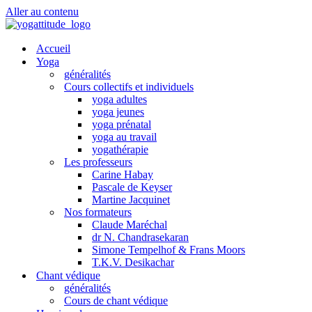
Aller au contenu
Accueil
Yoga
généralités
Cours collectifs et individuels
yoga adultes
yoga jeunes
yoga prénatal
yoga au travail
yogathérapie
Les professeurs
Carine Habay
Pascale de Keyser
Martine Jacquinet
Nos formateurs
Claude Maréchal
dr N. Chandrasekaran
Simone Tempelhof & Frans Moors
T.K.V. Desikachar
Chant védique
généralités
Cours de chant védique