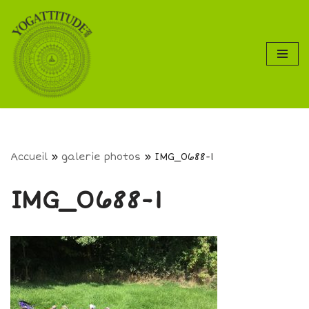
Aller
au
contenu
Accueil
»
galerie photos
»
IMG_0688-1
IMG_0688-1