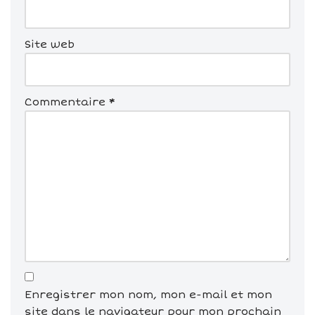
Site web
Commentaire
*
Enregistrer mon nom, mon e-mail et mon
site dans le navigateur pour mon prochain