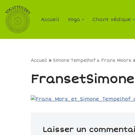
Aller
Accueil
Yoga
Chant védique
au
contenu
Accueil
»
Simone Tempelhof & Frans Moors
FransetSimone
Laisser un commenta