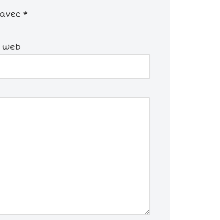
 avec
*
e web