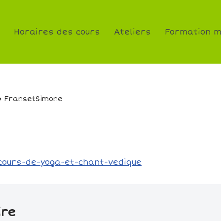
Horaires des cours
Ateliers
Formation m
»
FransetSimone
ire