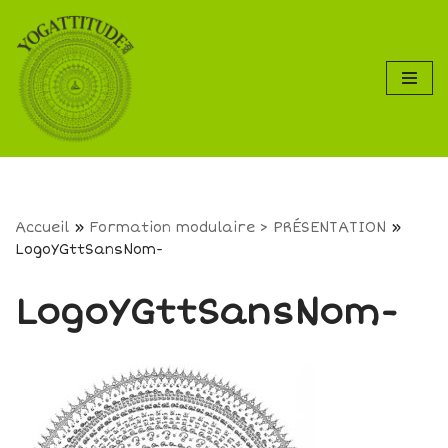
Aller
au
contenu
Accueil
»
Formation modulaire > PRÉSENTATION
»
LogoYGttSansNom-
LogoYGttSansNom-