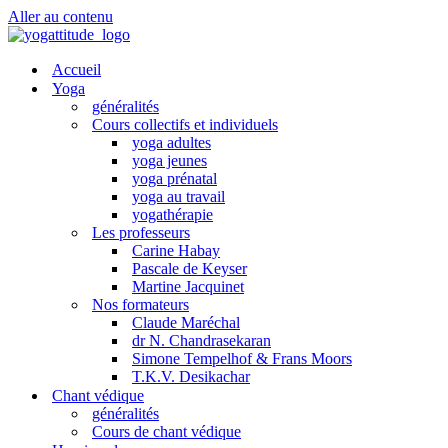
Aller au contenu
Accueil
Yoga
généralités
Cours collectifs et individuels
yoga adultes
yoga jeunes
yoga prénatal
yoga au travail
yogathérapie
Les professeurs
Carine Habay
Pascale de Keyser
Martine Jacquinet
Nos formateurs
Claude Maréchal
dr N. Chandrasekaran
Simone Tempelhof & Frans Moors
T.K.V. Desikachar
Chant védique
généralités
Cours de chant védique