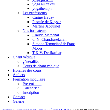
yoga au travail
yogathérapie
Les professeurs
Carine Habay
Pascale de Keyser
Martine Jacquinet
Nos formateurs
Claude Maréchal
dr N. Chandrasekaran
Simone Tempelhof & Frans
Moors
T.K.V. Desikachar
Chant védique
généralités
Cours de chant védique
Horaires des cours
Ateliers
Formation modulaire
Présentation
Calendrier
Inscription
Contact
Galerie
Accueil
»
Formation modulaire > PRÉSENTATION
»
LogoYGttSansNom-