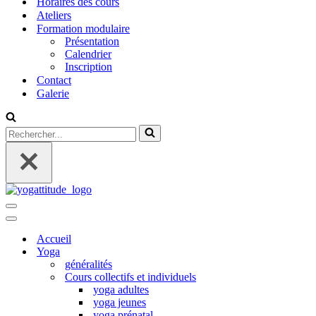
Horaires des cours
Ateliers
Formation modulaire
Présentation
Calendrier
Inscription
Contact
Galerie
Rechercher...
Menu
de
Menu
navigation
de
Accueil
navigation
Yoga
généralités
Cours collectifs et individuels
yoga adultes
yoga jeunes
yoga prénatal