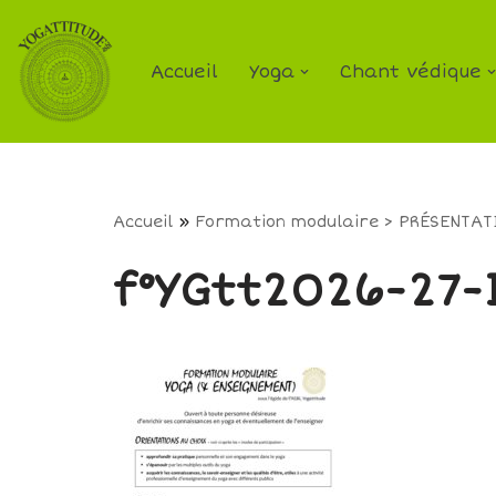
Aller
Accueil
Yoga
Chant védique
au
contenu
Accueil
»
Formation modulaire > PRÉSENTAT
f°YGtt2026-27-