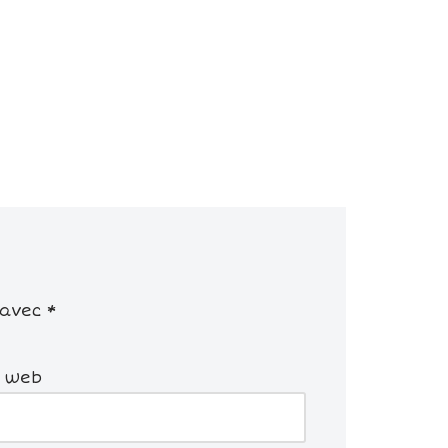
 avec
*
e web