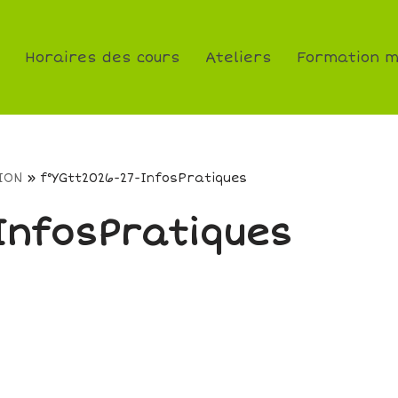
Horaires des cours
Ateliers
Formation m
ION
»
f°YGtt2026-27-InfosPratiques
InfosPratiques