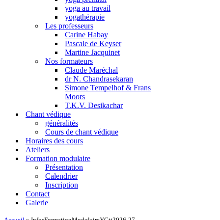
yoga au travail
yogathérapie
Les professeurs
Carine Habay
Pascale de Keyser
Martine Jacquinet
Nos formateurs
Claude Maréchal
dr N. Chandrasekaran
Simone Tempelhof & Frans
Moors
T.K.V. Desikachar
Chant védique
généralités
Cours de chant védique
Horaires des cours
Ateliers
Formation modulaire
Présentation
Calendrier
Inscription
Contact
Galerie
Accueil
»
InfosFormationModulaireYGtt2026-27