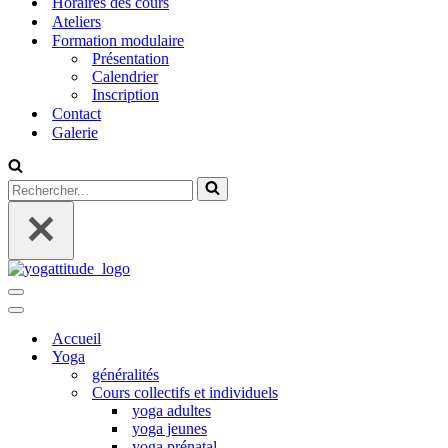
Horaires des cours
Ateliers
Formation modulaire
Présentation
Calendrier
Inscription
Contact
Galerie
Rechercher...
Menu
de
Menu
navigation
de
Accueil
navigation
Yoga
généralités
Cours collectifs et individuels
yoga adultes
yoga jeunes
yoga prénatal