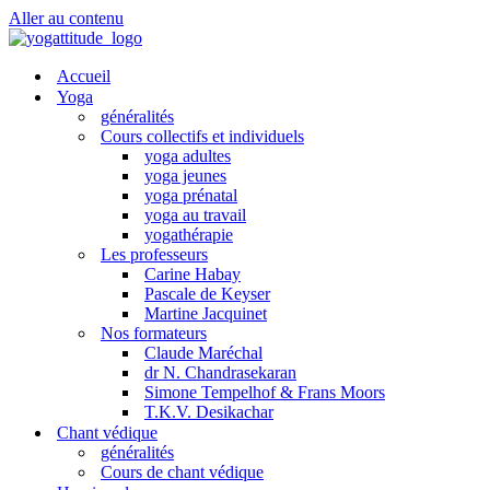
Aller au contenu
Accueil
Yoga
généralités
Cours collectifs et individuels
yoga adultes
yoga jeunes
yoga prénatal
yoga au travail
yogathérapie
Les professeurs
Carine Habay
Pascale de Keyser
Martine Jacquinet
Nos formateurs
Claude Maréchal
dr N. Chandrasekaran
Simone Tempelhof & Frans Moors
T.K.V. Desikachar
Chant védique
généralités
Cours de chant védique