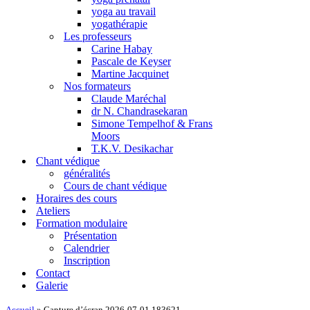
yoga au travail
yogathérapie
Les professeurs
Carine Habay
Pascale de Keyser
Martine Jacquinet
Nos formateurs
Claude Maréchal
dr N. Chandrasekaran
Simone Tempelhof & Frans
Moors
T.K.V. Desikachar
Chant védique
généralités
Cours de chant védique
Horaires des cours
Ateliers
Formation modulaire
Présentation
Calendrier
Inscription
Contact
Galerie
Accueil
»
Capture d’écran 2026-07-01 183621