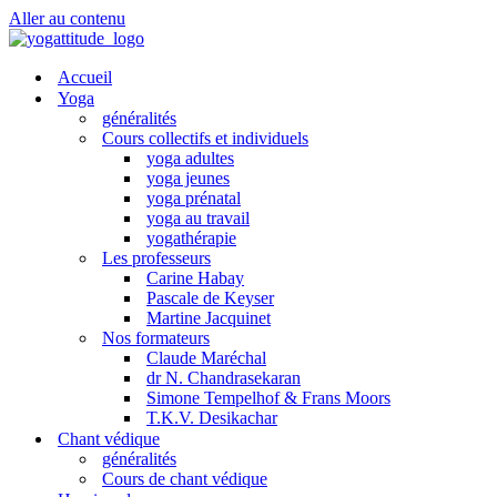
Aller au contenu
Accueil
Yoga
généralités
Cours collectifs et individuels
yoga adultes
yoga jeunes
yoga prénatal
yoga au travail
yogathérapie
Les professeurs
Carine Habay
Pascale de Keyser
Martine Jacquinet
Nos formateurs
Claude Maréchal
dr N. Chandrasekaran
Simone Tempelhof & Frans Moors
T.K.V. Desikachar
Chant védique
généralités
Cours de chant védique