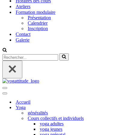
Horaires des cours
Ateliers
Formation modulaire
Présentation
Calendrier
Inscription
Contact
Galerie
Rechercher...
Menu
de
Menu
navigation
de
Accueil
navigation
Yoga
généralités
Cours collectifs et individuels
yoga adultes
yoga jeunes
yoga prénatal