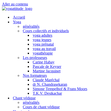
Aller au contenu
Accueil
Yoga
généralités
Cours collectifs et individuels
yoga adultes
yoga jeunes
yoga prénatal
yoga au travail
yogathérapie
Les professeurs
Carine Habay
Pascale de Keyser
Martine Jacquinet
Nos formateurs
Claude Maréchal
dr N. Chandrasekaran
Simone Tempelhof & Frans Moors
T.K.V. Desikachar
Chant védique
généralités
Cours de chant védique