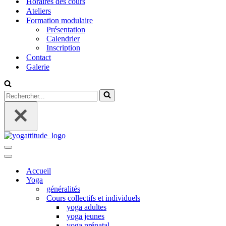
Horaires des cours
Ateliers
Formation modulaire
Présentation
Calendrier
Inscription
Contact
Galerie
Rechercher...
Menu
de
Menu
navigation
de
Accueil
navigation
Yoga
généralités
Cours collectifs et individuels
yoga adultes
yoga jeunes
yoga prénatal