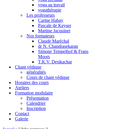
yoga au travail
yogathérapie
Les professeurs
Carine Habay
Pascale de Keyser
Martine Jacquinet
Nos formateurs
Claude Maréchal
dr N. Chandrasekaran
Simone Tempelhof & Frans
Moors
T.K.V. Desikachar
Chant védique
généralités
Cours de chant védique
Horaires des cours
Ateliers
Formation modulaire
Présentation
Calendrier
Inscription
Contact
Galerie
Accueil
»
1-Infos-pratiques-3