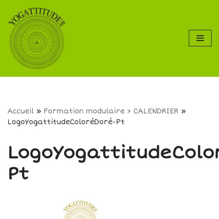
Aller
au
contenu
Accueil
»
Formation modulaire > CALENDRIER
»
LogoYogattitudeColoréDoré-Pt
LogoYogattitudeColo
Pt