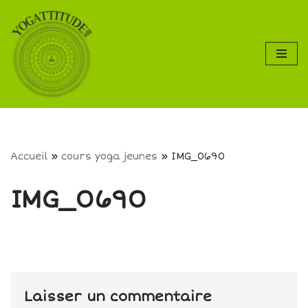
Aller
au
contenu
Accueil
»
cours yoga jeunes
»
IMG_0690
IMG_0690
Laisser un commentaire