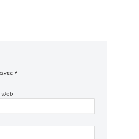
 avec
*
e web