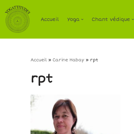
Aller
Accueil
Yoga
Chant védique
au
contenu
Accueil
»
Carine Habay
»
rpt
rpt