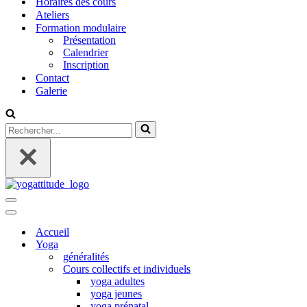
Horaires des cours
Ateliers
Formation modulaire
Présentation
Calendrier
Inscription
Contact
Galerie
Rechercher...
Menu
de
Menu
navigation
de
Accueil
navigation
Yoga
généralités
Cours collectifs et individuels
yoga adultes
yoga jeunes
yoga prénatal