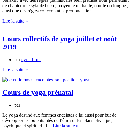
Sanskrit, avec des règles gramaticales bien précises nous permettant
de chanter une sylable basse, moyenne ou haute, courte ou longue ,
ainsi que des règles concernant la prononciation …
Atelier
Lire la suite »
d’initiation
au
chant
Cours collectifs de yoga juillet et août
védique
2019
2019
par
cyril_bron
Cours
Lire la suite »
collectifs
de
yoga
juillet
Cours de yoga prénatal
et
août
par
2019
Le yoga destiné aux femmes enceintes a lui aussi pour but de
développer les potentialités de l’être sur les plans physique,
Cours
psychique et spirituel. Il…
Lire la suite »
de