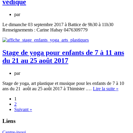
védique
par
Le dimanche 03 septembre 2017 à Battice de 9h30 à 11h30
Renseignements : Carine Habay 0476309779
Stage de yoga pour enfants de 7 à 11 ans
du 21 au 25 août 2017
par
Stage de yoga, art plastique et musique pour les enfants de 7 à 10
Stage
ans du 21 août au 25 août 2017 à Thimister .…
Lire la suite »
de
1
yoga
2
pour
Suivant »
enfants
de
Liens
7
à
11
Centre-inoui