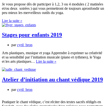
Je vous propose dès de participer à 1,2, 3 ou 4 modules ( 2 matinées
et/ou deux soirées ) qui vous permettront de toujours apronfondir un
peu mieux les merveilleux outils du yoga.
ATELIERS
Lire la suite »
DE
YOGA
D’ETE
Stages pour enfants 2019
2019
par
cyril_bron
Arts plastiques, musique et yoga Apprendre à exprimer sa créativité
et sa sensibilité par l’initiation musicale (piano et rythmes), le Yoga
Stages
et les arts plastiques…
Lire la suite »
pour
enfants
2019
Atelier d’initiation au chant védique 2019
par
cyril_bron
Pratiquer le chant védique, c’est réciter des textes sacrés rédigés en