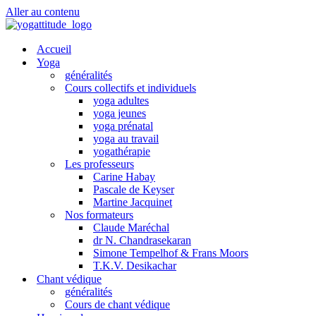
Aller au contenu
Accueil
Yoga
généralités
Cours collectifs et individuels
yoga adultes
yoga jeunes
yoga prénatal
yoga au travail
yogathérapie
Les professeurs
Carine Habay
Pascale de Keyser
Martine Jacquinet
Nos formateurs
Claude Maréchal
dr N. Chandrasekaran
Simone Tempelhof & Frans Moors
T.K.V. Desikachar
Chant védique
généralités
Cours de chant védique