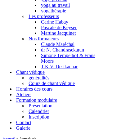
yoga au travail
yogathérapie
Les professeurs
Carine Habay
Pascale de Keyser
Martine Jacquinet
Nos formateurs
Claude Maréchal
dr N. Chandrasekaran
Simone Tempelhof & Frans
Moors
T.K.V. Desikachar
Chant védique
généralités
Cours de chant védique
Horaires des cours
Ateliers
Formation modulaire
Présentation
Calendrier
Inscription
Contact
Galerie
Accueil
»
Actualités