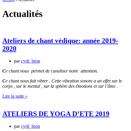
Actualités
Ateliers de chant védique: année 2019-
2020
par
cyril_bron
C
e chant nous permet de canaliser notre attention.
C
e chant nous fait vibrer . Cette vibration sonore a un effet sur le
corps , sur le mental , sur la sphère des émotions et sur l’âme .
Ateliers
Lire la suite »
de
chant
védique:
ATELIERS DE YOGA D’ETE 2019
année
2019-
par
cyril_bron
2020