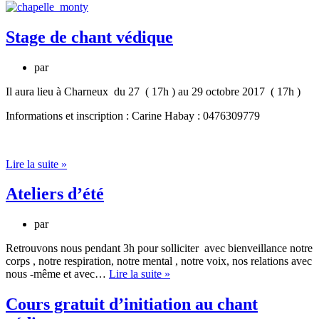
yoga
prénatal
Stage de chant védique
par
Il aura lieu à Charneux du 27 ( 17h ) au 29 octobre 2017 ( 17h )
Informations et inscription : Carine Habay : 0476309779
Stage
Lire la suite »
de
chant
Ateliers d’été
védique
par
Retrouvons nous pendant 3h pour solliciter avec bienveillance notre
corps , notre respiration, notre mental , notre voix, nos relations avec
Ateliers
nous -même et avec…
Lire la suite »
d’été
Cours gratuit d’initiation au chant