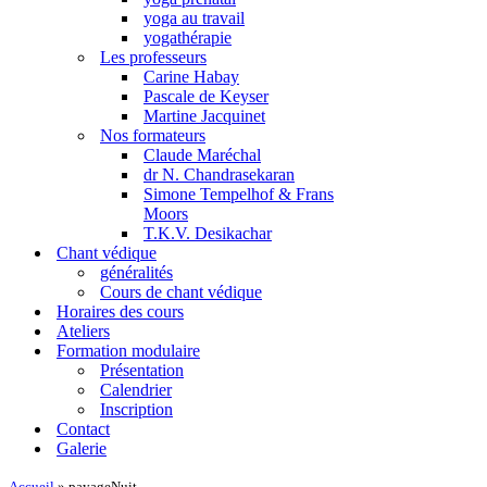
yoga au travail
yogathérapie
Les professeurs
Carine Habay
Pascale de Keyser
Martine Jacquinet
Nos formateurs
Claude Maréchal
dr N. Chandrasekaran
Simone Tempelhof & Frans
Moors
T.K.V. Desikachar
Chant védique
généralités
Cours de chant védique
Horaires des cours
Ateliers
Formation modulaire
Présentation
Calendrier
Inscription
Contact
Galerie
Accueil
»
payageNuit