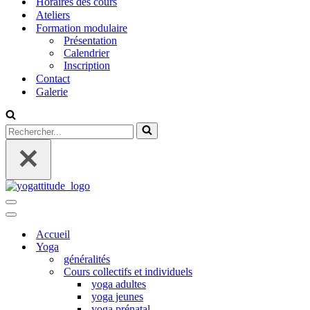
Horaires des cours
Ateliers
Formation modulaire
Présentation
Calendrier
Inscription
Contact
Galerie
Rechercher...
Menu
de
Menu
navigation
de
Accueil
navigation
Yoga
généralités
Cours collectifs et individuels
yoga adultes
yoga jeunes
yoga prénatal