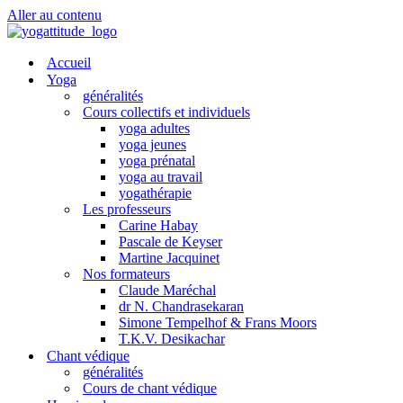
Aller au contenu
Accueil
Yoga
généralités
Cours collectifs et individuels
yoga adultes
yoga jeunes
yoga prénatal
yoga au travail
yogathérapie
Les professeurs
Carine Habay
Pascale de Keyser
Martine Jacquinet
Nos formateurs
Claude Maréchal
dr N. Chandrasekaran
Simone Tempelhof & Frans Moors
T.K.V. Desikachar
Chant védique
généralités
Cours de chant védique