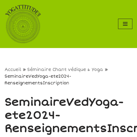
Aller
au
contenu
Accueil
»
Séminaire Chant védique & Yoga
»
SeminaireVedYoga-ete2024-
RenseignementsInscription
SeminaireVedYoga-
ete2024-
RenseignementsInscr