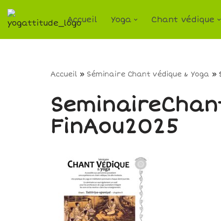
Accueil
Yoga
Chant védique
Aller
au
contenu
Accueil
»
Séminaire Chant védique & Yoga
»
SeminaireChan
FinAou2025