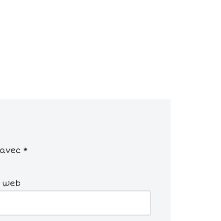
 avec
*
e web