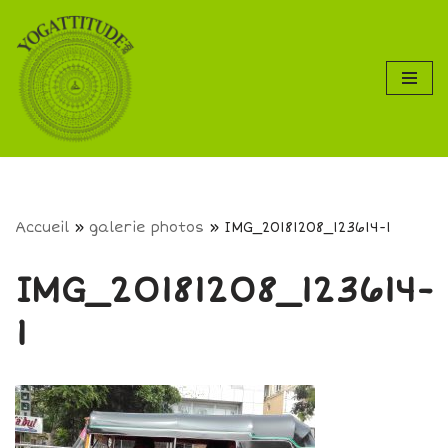
Aller
au
contenu
Accueil
»
galerie photos
»
IMG_20181208_123614-1
IMG_20181208_123614-
1