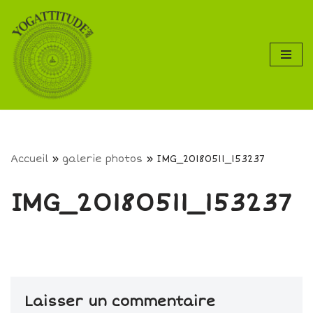
Aller
au
contenu
Accueil
»
galerie photos
»
IMG_20180511_153237
IMG_20180511_153237
Laisser un commentaire