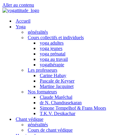
Aller au contenu
Accueil
Yoga
généralités
Cours collectifs et individuels
yoga adultes
yoga jeunes
yoga prénatal
yoga au travail
yogathérapie
Les professeurs
Carine Habay
Pascale de Keyser
Martine Jacquinet
Nos formateurs
Claude Maréchal
dr N. Chandrasekaran
Simone Tempelhof & Frans Moors
T.K.V. Desikachar
Chant védique
généralités
Cours de chant védique