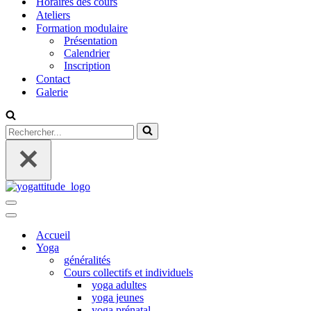
Horaires des cours
Ateliers
Formation modulaire
Présentation
Calendrier
Inscription
Contact
Galerie
Rechercher...
Menu
de
Menu
navigation
de
Accueil
navigation
Yoga
généralités
Cours collectifs et individuels
yoga adultes
yoga jeunes
yoga prénatal