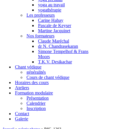
yoga au travail
yogathérapie
Les professeurs
Carine Habay
Pascale de Keyser
Martine Jacquinet
Nos formateurs
Claude Maréchal
dr N. Chandrasekaran
Simone Tempelhof & Frans
Moors
T.K.V. Desikachar
Chant védique
généralités
Cours de chant védique
Horaires des cours
Ateliers
Formation modulaire
Présentation
Calendrier
Inscription
Contact
Galerie
Accueil
»
galerie photos
»
IMG_1263