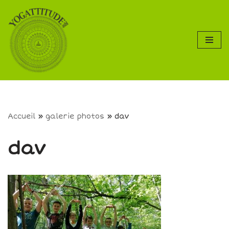
Aller
au
contenu
Accueil
»
galerie photos
»
dav
dav