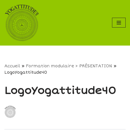
Aller
au
contenu
Accueil
»
Formation modulaire > PRÉSENTATION
»
LogoYogattitude40
LogoYogattitude40