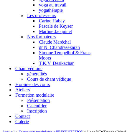
yoga au travail
yogathérapie
Les professeurs
Carine Habay
Pascale de Keyser
Martine Jacquinet
Nos formateurs
Claude Maréchal
dr N. Chandrasekaran
Simone Tempelhof & Frans
Moors
T.K.V. Desikachar
Chant védique
généralités
Cours de chant védique
Horaires des cours
Ateliers
Formation modulaire
Présentation
Calendrier
Inscription
Contact
Galerie
Accueil
»
Formation modulaire > PRÉSENTATION
»
LogoYGttTrancheDétail1-