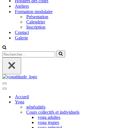
Horaires des cours
Ateliers
Formation modulaire
Présentation
Calendrier
Inscription
Contact
Galerie
Rechercher...
Menu
de
Menu
navigation
de
Accueil
navigation
Yoga
généralités
Cours collectifs et individuels
yoga adultes
yoga jeunes
yoga prénatal