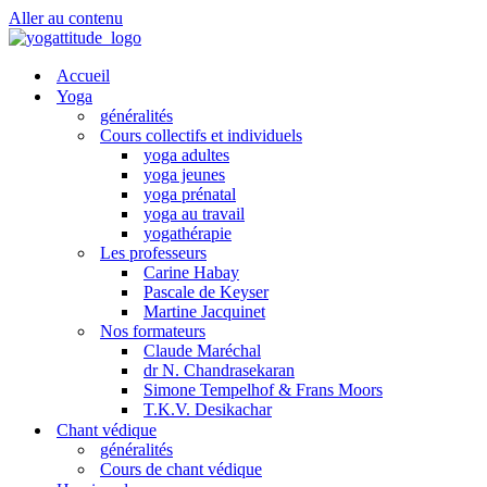
Aller au contenu
Accueil
Yoga
généralités
Cours collectifs et individuels
yoga adultes
yoga jeunes
yoga prénatal
yoga au travail
yogathérapie
Les professeurs
Carine Habay
Pascale de Keyser
Martine Jacquinet
Nos formateurs
Claude Maréchal
dr N. Chandrasekaran
Simone Tempelhof & Frans Moors
T.K.V. Desikachar
Chant védique
généralités
Cours de chant védique