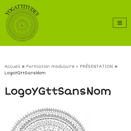
Aller
au
contenu
Accueil
»
Formation modulaire > PRÉSENTATION
»
LogoYGttSansNom
LogoYGttSansNom