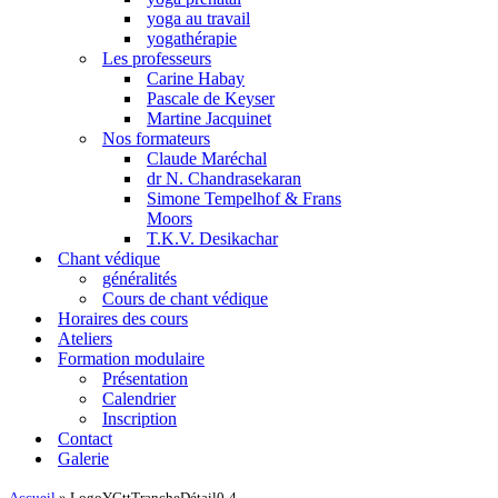
yoga au travail
yogathérapie
Les professeurs
Carine Habay
Pascale de Keyser
Martine Jacquinet
Nos formateurs
Claude Maréchal
dr N. Chandrasekaran
Simone Tempelhof & Frans
Moors
T.K.V. Desikachar
Chant védique
généralités
Cours de chant védique
Horaires des cours
Ateliers
Formation modulaire
Présentation
Calendrier
Inscription
Contact
Galerie
Accueil
»
LogoYGttTrancheDétail0-4