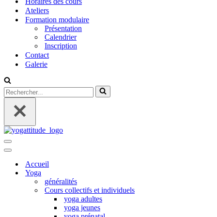
Horaires des cours
Ateliers
Formation modulaire
Présentation
Calendrier
Inscription
Contact
Galerie
Rechercher...
Menu
de
Menu
navigation
de
Accueil
navigation
Yoga
généralités
Cours collectifs et individuels
yoga adultes
yoga jeunes
yoga prénatal