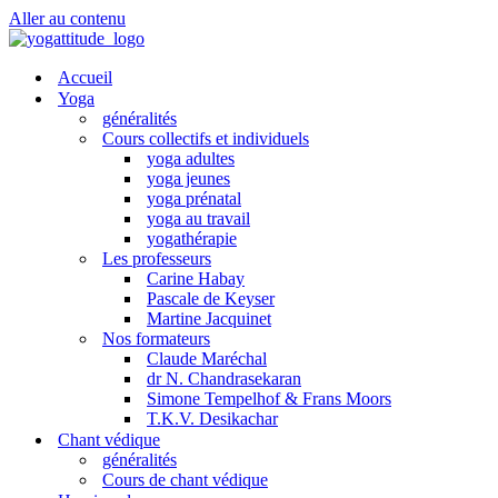
Aller au contenu
Accueil
Yoga
généralités
Cours collectifs et individuels
yoga adultes
yoga jeunes
yoga prénatal
yoga au travail
yogathérapie
Les professeurs
Carine Habay
Pascale de Keyser
Martine Jacquinet
Nos formateurs
Claude Maréchal
dr N. Chandrasekaran
Simone Tempelhof & Frans Moors
T.K.V. Desikachar
Chant védique
généralités
Cours de chant védique