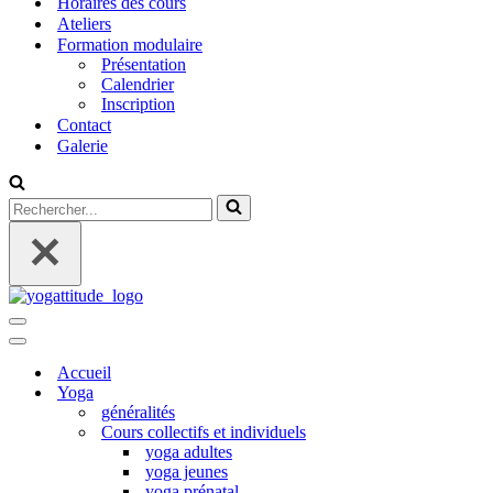
Horaires des cours
Ateliers
Formation modulaire
Présentation
Calendrier
Inscription
Contact
Galerie
Rechercher...
Menu
de
Menu
navigation
de
Accueil
navigation
Yoga
généralités
Cours collectifs et individuels
yoga adultes
yoga jeunes
yoga prénatal