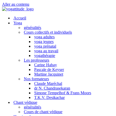
Aller au contenu
Accueil
Yoga
généralités
Cours collectifs et individuels
yoga adultes
yoga jeunes
yoga prénatal
yoga au travail
yogathérapie
Les professeurs
Carine Habay
Pascale de Keyser
Martine Jacquinet
Nos formateurs
Claude Maréchal
dr N. Chandrasekaran
Simone Tempelhof & Frans Moors
T.K.V. Desikachar
Chant védique
généralités
Cours de chant védique