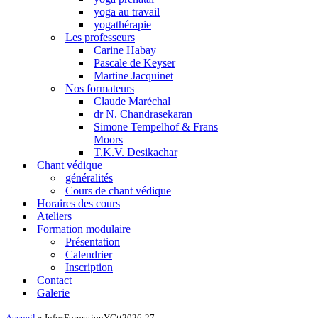
yoga au travail
yogathérapie
Les professeurs
Carine Habay
Pascale de Keyser
Martine Jacquinet
Nos formateurs
Claude Maréchal
dr N. Chandrasekaran
Simone Tempelhof & Frans
Moors
T.K.V. Desikachar
Chant védique
généralités
Cours de chant védique
Horaires des cours
Ateliers
Formation modulaire
Présentation
Calendrier
Inscription
Contact
Galerie
Accueil
»
InfosFormationYGtt2026-27