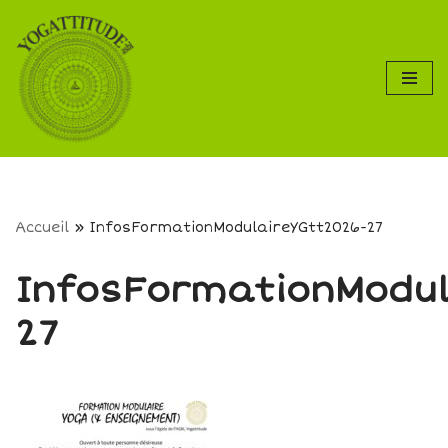
Aller
au
contenu
Accueil
»
InfosFormationModulaireYGtt2026-27
InfosFormationModul
27